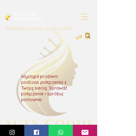
Katarzyna
Paluchiewicz
Zbuduj biznes z kimś, kto już to zrobił.
Wystąpił problem
podczas połączenia z
Twoją siecią. Sprawdź
połączenie i spróbuj
ponownie.