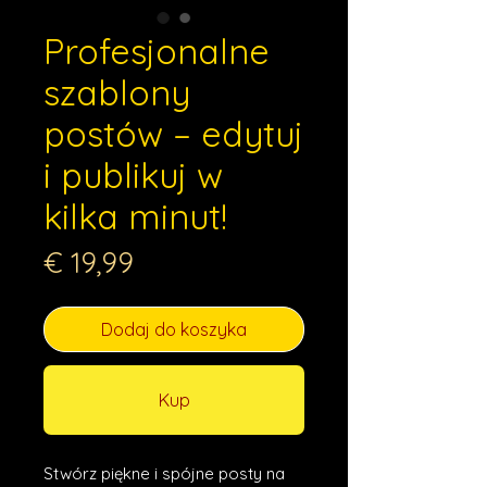
Profesjonalne
szablony
postów – edytuj
i publikuj w
kilka minut!
Cena
€ 19,99
Dodaj do koszyka
Kup
Stwórz piękne i spójne posty na