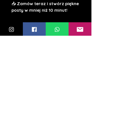
📥
Zamów teraz i stwórz piękne
posty w mniej niż 10 minut!
Prawa autorskie i zasady
użytkowania
Niniejszy szablon graficzny
oraz jego elementy są
chronione prawem autorskim
zgodnie z ustawą z dnia 4
lutego 1994 r. o prawie
autorskim i prawach
pokrewnych (Dz.U. 1994 nr 24
poz. 83 z późn. zm.).
Zakup tego produktu