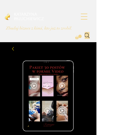
Katarzyna
Paluchiewicz
Zbuduj biznes z kimś, kto już to zrobił.