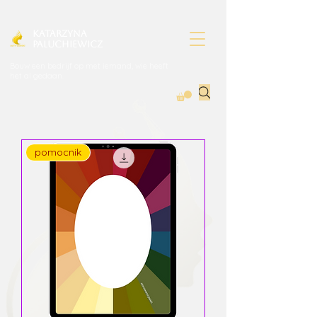
Katarzyna
Paluchiewicz
Bouw een bedrijf op met iemand, wie heeft
het al gedaan.
pomocnik