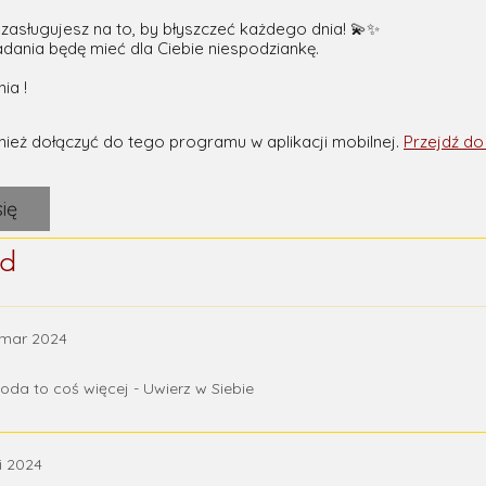
 zasługujesz na to, by błyszczeć każdego dnia! 💫✨
adania będę mieć dla Ciebie niespodziankę.
ież dołączyć do tego programu w aplikacji mobilnej.
Przejdź do 
ię
ąd
1 mar 2024
roda to coś więcej - Uwierz w Siebie
i 2024