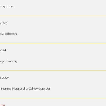
na spacer
 2024
 Weź oddech.
 2024
 Joga twarzy.
wi 2024
ulinarna Magia dla Zdrowego Ja
ęcej