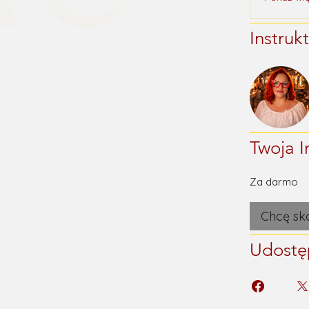
Instruk
Twoja I
Za darmo
Chcę sk
Udostę