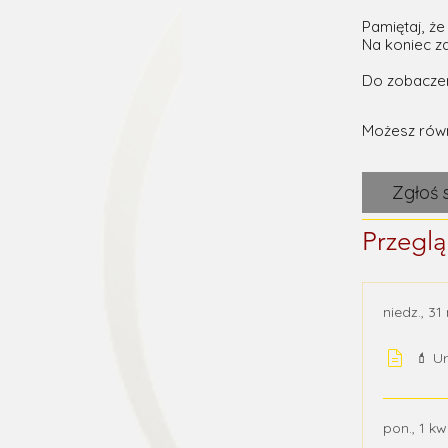
Pamiętaj, że
Na koniec z
Możesz równ
Zgłoś s
Przegl
niedz., 3
💄 U
pon., 1 kw