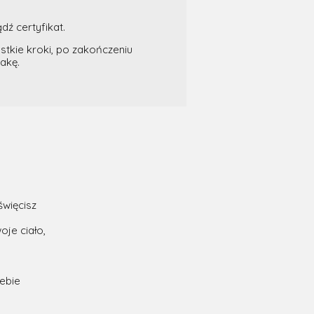
ź certyfikat.
stkie kroki, po zakończeniu
akę.
święcisz
oje ciało,
ebie