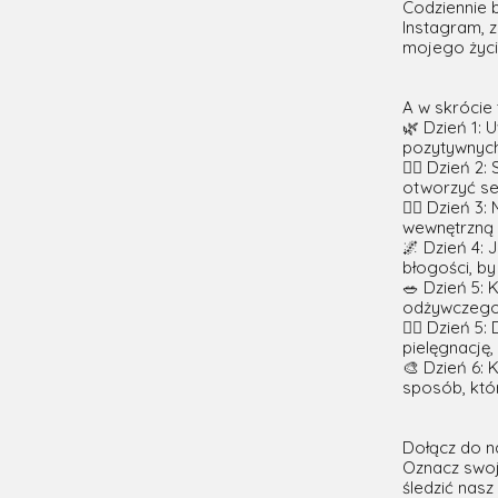
Codziennie 
Instagram, 
mojego życia
A w skrócie 
🌿 Dzień 1: 
pozytywnych 
🚶‍♀️ Dzień 
otworzyć se
🧘‍♀️ Dzień 
wewnętrzną 
🌌 Dzień 4: 
błogości, by
🥗 Dzień 5:
odżywczego p
💆‍♀️ Dzień 
pielęgnację,
🎨 Dzień 6: 
sposób, któr
Dołącz do na
Oznacz swoj
śledzić nas