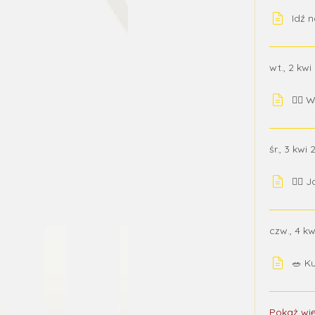
Idź 
wt., 2 kwi
🧘‍♀️
śr., 3 kwi
💆‍♀️
czw., 4 k
🥗 K
Pokaż wi