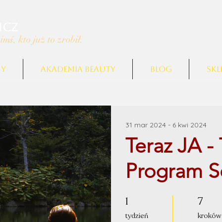
icz
imś, kto już to zrobił.
MY
AKADEMIA BEAUTY
Blog
Skl
31 mar 2024 - 6 kwi 2024
Teraz JA -
Program S
1
7
1 tydzień
7 kroków
tydzień
kroków