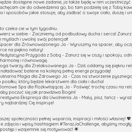
będzie dostępne nowe zadanie, ja także będę w nim uczestniczyć
zachęcam cie do odwiedzenia go, bo tam podzielę się z Tobą ka
 i sposobów jakie stosuje, aby zadbać o swoje ciało, duszę i um
to czeka cie w tym tygodniu.
Uwierz w siebie - Zaczniemy od podbudowy ducha i serca! Zanurz
myślach i uwolnij swój potencjał!
2: Spacer dla Zrównoważonego Ja - Wyruszmy na spacer, aby oczy
rce na piękno natury!
3: Medytacyjna Przygoda z Sobą - Zanurz się w ciszy i spokoju, od
harmonię i równowagę.
Joga twarzy dla Zrelaksowanego Ja - Dziś oddamy się pięknu rela
 naładować baterie na kolejną pełną energii przygodę!
 Kulinarna Magia dla Zdrowego Ja - Czas na stworzenie pysznego
osiłku, który będzie lekarstwem dla ciała i ducha!
5: Domowe Spa dla Rozkwitającej Ja - Poświęć trochę czasu na rela
 aby poczuć się jak prawdziwa Bogini!
Kreatywna Ekspresja dla Uwolnienia Ja - Maluj, pisz, tańcz - wyraż
y najbardziej Cię inspiruje!
szej społeczności pełnej wsparcia, inspiracji i miłości własnej! 💖
e zdjęcia i wpisy hashtagiem #TerazJaChallenge, abyśmy mogł
z postęp i wzajemnie się motywować! 🌟