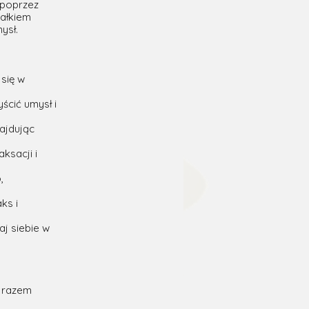
 poprzez
wałkiem
ysł.
 się w
ścić umysł i
najdując
ksacji i
,
ks i
aj siebie w
y razem