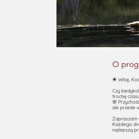
O prog
🌟 Witaj, Ko
Czy kiedykol
trochę czasu
🌸 Przychodz
ale przede w
Zapraszam C
Każdego dni
najlepszą pr