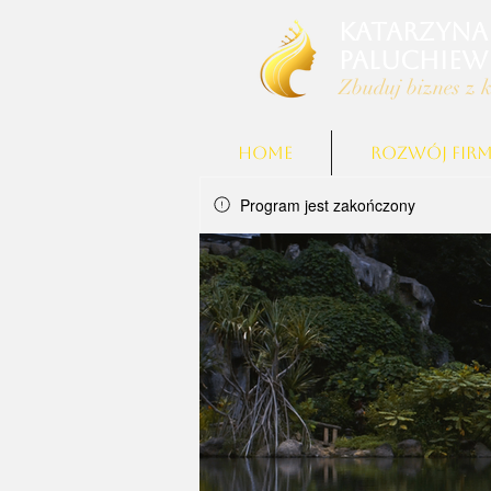
Katarzyna
Paluchiew
Zbuduj biznes z k
Home
ROZWÓJ FIR
Program jest zakończony