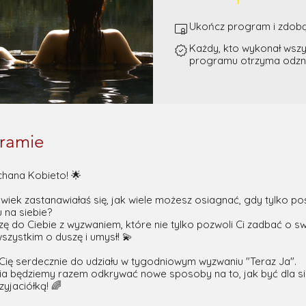
Ukończ program i zdobąd
Każdy, kto wykonał wszy
programu otrzyma odzn
ramie
chana Kobieto! 🌟
wiek zastanawiałaś się, jak wiele możesz osiagnać, gdy tylko po
 na siebie?
ę do Ciebie z wyzwaniem, które nie tylko pozwoli Ci zadbać o sw
szystkim o duszę i umysł! 💫
ię serdecznie do udziału w tygodniowym wyzwaniu "Teraz Ja".
a będziemy razem odkrywać nowe sposoby na to, jak być dla si
zyjaciółką! 🌈