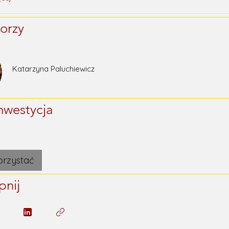
torzy
Katarzyna Paluchiewicz
nwestycja
orzystać
pnij