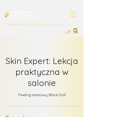
Katarzyna
Paluchiewicz
Zbuduj biznes z kimś, kto już to zrobił.
Skin Expert: Lekcja
praktyczna w
salonie
Peeling laserowy Black Doll