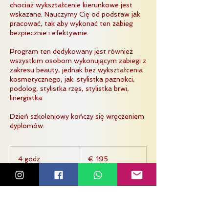
chociaż wykształcenie kierunkowe jest
wskazane. Nauczymy Cię od podstaw jak
pracować, tak aby wykonać ten zabieg
bezpiecznie i efektywnie.
Program ten dedykowany jest również
wszystkim osobom wykonującym zabiegi z
zakresu beauty, jednak bez wykształcenia
kosmetycznego, jak: stylistka paznokci,
podolog, stylistka rzęs, stylistka brwi,
linergistka.
Dzień szkoleniowy kończy się wręczeniem
dyplomów.
195
euro
4 godz.
4
€ 195
g
o
Jellinghausstraat
d
z
.