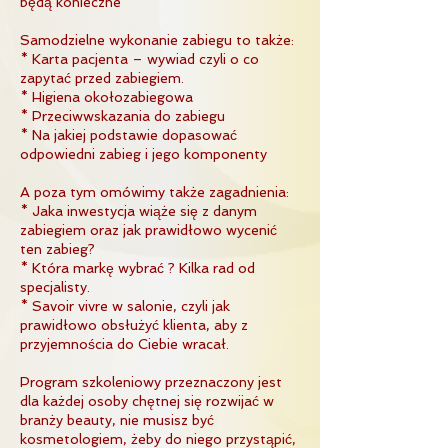
będą konieczne
Samodzielne wykonanie zabiegu to także:
* Karta pacjenta – wywiad czyli o co
zapytać przed zabiegiem.
* Higiena okołozabiegowa
* Przeciwwskazania do zabiegu
* Na jakiej podstawie dopasować
odpowiedni zabieg i jego komponenty
A poza tym omówimy także zagadnienia:
* Jaka inwestycja wiąże się z danym
zabiegiem oraz jak prawidłowo wycenić
ten zabieg?
* Która markę wybrać ? Kilka rad od
specjalisty.
* Savoir vivre w salonie, czyli jak
prawidłowo obsłużyć klienta, aby z
przyjemnościa do Ciebie wracał.
Program szkoleniowy przeznaczony jest
dla każdej osoby chętnej się rozwijać w
branży beauty, nie musisz być
kosmetologiem, żeby do niego przystąpić,