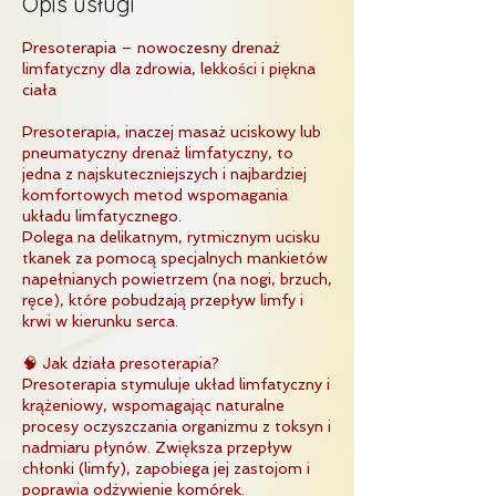
Opis usługi
Presoterapia – nowoczesny drenaż
limfatyczny dla zdrowia, lekkości i piękna
ciała
Presoterapia, inaczej masaż uciskowy lub
pneumatyczny drenaż limfatyczny, to
jedna z najskuteczniejszych i najbardziej
komfortowych metod wspomagania
układu limfatycznego.
Polega na delikatnym, rytmicznym ucisku
tkanek za pomocą specjalnych mankietów
napełnianych powietrzem (na nogi, brzuch,
ręce), które pobudzają przepływ limfy i
krwi w kierunku serca.
🧠 Jak działa presoterapia?
Presoterapia stymuluje układ limfatyczny i
krążeniowy, wspomagając naturalne
procesy oczyszczania organizmu z toksyn i
nadmiaru płynów. Zwiększa przepływ
chłonki (limfy), zapobiega jej zastojom i
poprawia odżywienie komórek.