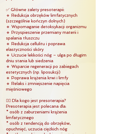
✅ Główne zalety presoterapii:
🔹 Redukcja obrzęków limfatycznych
(szczególnie kończyn dolnych)
🔹 Wspomaganie detoksykacji organizmu
🔹 Przyspieszenie przemiany materii i
spalania tłuszczu
🔹 Redukcja cellulitu i poprawa
elastyczności skóry
🔹 Uczucie lekkości nóg – ulga po długim
dniu stania lub siedzenia
🔹 Wsparcie regeneracji po zabiegach
estetycznych (np. liposukcji)
🔹 Poprawa krążenia krwi i limfy
🔹 Relaks i zmniejszenie napięcia
mięśniowego
👩‍⚕️ Dla kogo jest presoterapia?
Presoterapia jest polecana dla:
* osób z zaburzeniami krążenia
limfatycznego
* osób z tendencją do obrzęków,
opuchnięć, uczucia ciężkich nóg