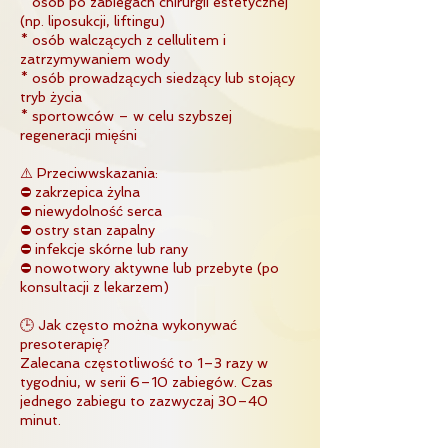
* osób po zabiegach chirurgii estetycznej
(np. liposukcji, liftingu)
* osób walczących z cellulitem i
zatrzymywaniem wody
* osób prowadzących siedzący lub stojący
tryb życia
* sportowców – w celu szybszej
regeneracji mięśni
⚠️ Przeciwwskazania:
⛔ zakrzepica żylna
⛔ niewydolność serca
⛔ ostry stan zapalny
⛔ infekcje skórne lub rany
⛔ nowotwory aktywne lub przebyte (po
konsultacji z lekarzem)
🕒 Jak często można wykonywać
presoterapię?
Zalecana częstotliwość to 1–3 razy w
tygodniu, w serii 6–10 zabiegów. Czas
jednego zabiegu to zazwyczaj 30–40
minut.