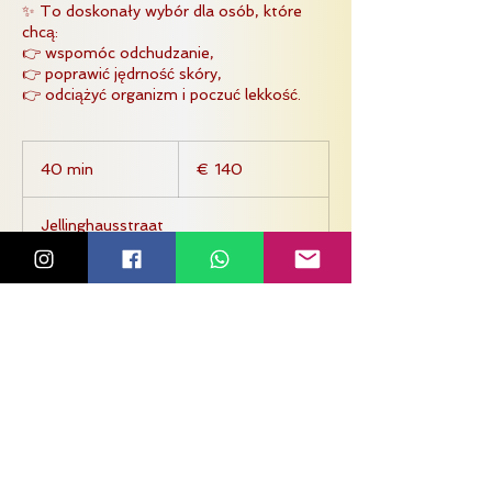
✨ To doskonały wybór dla osób, które
chcą:
👉 wspomóc odchudzanie,
👉 poprawić jędrność skóry,
140
euro
40 min
4
€ 140
0
m
Jellinghausstraat
i
n
Zarezerwuj
Dane kontaktowe
Jellinghausstraat 2, 21, Tilburg,
Netherlands