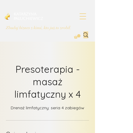
Katarzyna
Paluchiewicz
Zbuduj biznes z kimś, kto już to zrobił.
Presoterapia -
masaż
limfatyczny x 4
Drenaż limfatyczny: seria 4 zabiegów