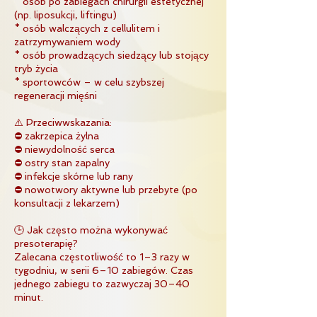
* osób po zabiegach chirurgii estetycznej
(np. liposukcji, liftingu)
* osób walczących z cellulitem i
zatrzymywaniem wody
* osób prowadzących siedzący lub stojący
tryb życia
* sportowców – w celu szybszej
regeneracji mięśni
⚠️ Przeciwwskazania:
⛔ zakrzepica żylna
⛔ niewydolność serca
⛔ ostry stan zapalny
⛔ infekcje skórne lub rany
⛔ nowotwory aktywne lub przebyte (po
konsultacji z lekarzem)
🕒 Jak często można wykonywać
presoterapię?
Zalecana częstotliwość to 1–3 razy w
tygodniu, w serii 6–10 zabiegów. Czas
jednego zabiegu to zazwyczaj 30–40
minut.