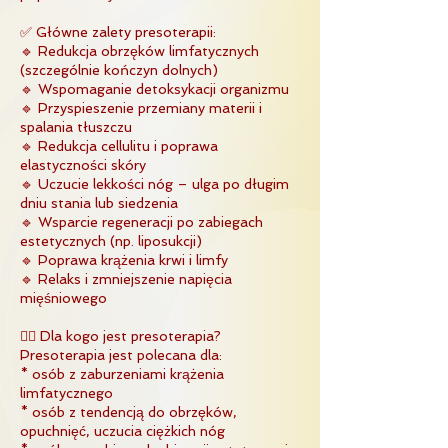
✅ Główne zalety presoterapii:
🔹 Redukcja obrzęków limfatycznych
(szczególnie kończyn dolnych)
🔹 Wspomaganie detoksykacji organizmu
🔹 Przyspieszenie przemiany materii i
spalania tłuszczu
🔹 Redukcja cellulitu i poprawa
elastyczności skóry
🔹 Uczucie lekkości nóg – ulga po długim
dniu stania lub siedzenia
🔹 Wsparcie regeneracji po zabiegach
estetycznych (np. liposukcji)
🔹 Poprawa krążenia krwi i limfy
🔹 Relaks i zmniejszenie napięcia
mięśniowego
👩‍⚕️ Dla kogo jest presoterapia?
Presoterapia jest polecana dla:
* osób z zaburzeniami krążenia
limfatycznego
* osób z tendencją do obrzęków,
opuchnięć, uczucia ciężkich nóg