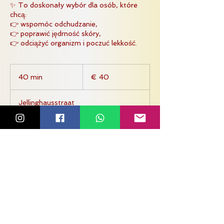
✨ To doskonały wybór dla osób, które
chcą:
👉 wspomóc odchudzanie,
👉 poprawić jędrność skóry,
40
euro
40 min
4
€ 40
0
m
Jellinghausstraat
i
n
Zarezerwuj
Dane kontaktowe
Jellinghausstraat 2, 21, Tilburg,
Netherlands