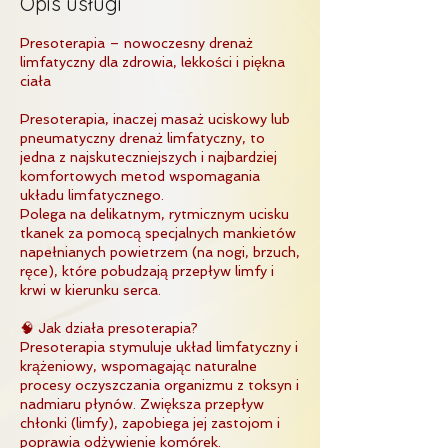
Opis usługi
Presoterapia – nowoczesny drenaż
limfatyczny dla zdrowia, lekkości i piękna
ciała
Presoterapia, inaczej masaż uciskowy lub
pneumatyczny drenaż limfatyczny, to
jedna z najskuteczniejszych i najbardziej
komfortowych metod wspomagania
układu limfatycznego.
Polega na delikatnym, rytmicznym ucisku
tkanek za pomocą specjalnych mankietów
napełnianych powietrzem (na nogi, brzuch,
ręce), które pobudzają przepływ limfy i
krwi w kierunku serca.
🧠 Jak działa presoterapia?
Presoterapia stymuluje układ limfatyczny i
krążeniowy, wspomagając naturalne
procesy oczyszczania organizmu z toksyn i
nadmiaru płynów. Zwiększa przepływ
chłonki (limfy), zapobiega jej zastojom i
poprawia odżywienie komórek.