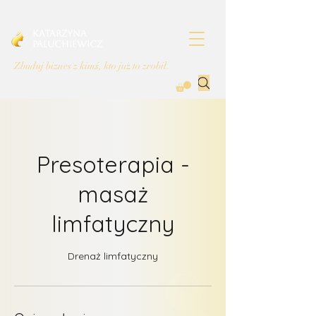
Katarzyna
Paluchiewicz
Zbuduj biznes z kimś, kto już to zrobił.
Presoterapia -
masaż
limfatyczny
Drenaż limfatyczny