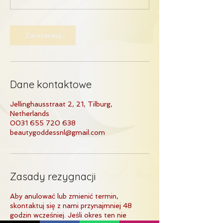
n
Zarezerwuj
Dane kontaktowe
Jellinghausstraat 2, 21, Tilburg,
Netherlands
0031 655 720 638
beautygoddessnl@gmail.com
Zasady rezygnacji
Aby anulować lub zmienić termin,
skontaktuj się z nami przynajmniej 48
godzin wcześniej. Jeśli okres ten nie