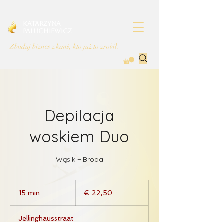
Katarzyna
Paluchiewicz
Zbuduj biznes z kimś, kto już to zrobił.
Depilacja
woskiem Duo
Wąsik + Broda
22,50
euro
15 min
1
€ 22,50
5
m
Jellinghausstraat
i