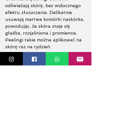
odświeżają skórę, bez widocznego 
efektu złuszczania. Delikatnie 
usuwają martwe komórki naskórka, 
powodując, że skóra staje się 
gładka, rozjaśniona i promienna. 
Peelingi takie można aplikować na 
skórę raz na tydzień. 
Jaki rodzaj złuszczania 
wybrać?
Metoda złuszczania, a więc rodzaj 
peelingu powinien być odpowiednio 
dobrany do rodzaju skóry oraz jej 
aktualnego stanu i potrzeb. 
Jak często stosować 
peeling?