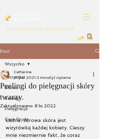
Katarzyna
Paluchiewicz
Zbuduj biznes z kimś, kto już to zrobił.
Post
Wszystko
Catherine
Wszystko
21 paź 2021
3 minut(y) czytania
Peelingi do pielęgnacji skóry
Biznes
twarzy.
Zabiegi
Zaktualizowano:
8 lis 2022
Pielęgnacja
Case Study
Ładna, zdrowa skóra jest 
wizytówką każdej kobiety. Cieszy 
mnie niezmiernie fakt, że coraz 