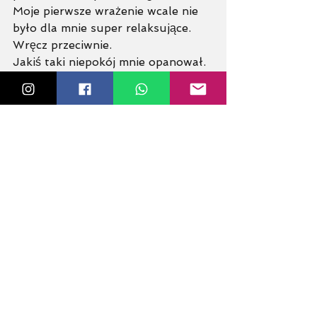
Moje pierwsze wrażenie wcale nie 
było dla mnie super relaksujące. 
Wręcz przeciwnie. 
Jakiś taki niepokój mnie opanował. 
Zaczęłam się nawet podejrzewać o 
klaustrofobię. Więc uchyliłam 
pokrywę. 
Zamknęłam ją z powrotem dopiero 
po jakichś 30-40 minutach.  Po 
tym jak mój mózg się już trochę 
wyciszył. 
Taka całkowita ciemność i cisza nie 
są przy pierwszym doświadczeniu 
zbyt przyjemne.
A teraz to dla mnie najlepsza forma 
medytacji i relaksu jaką do tej pory 
znalazłam. 