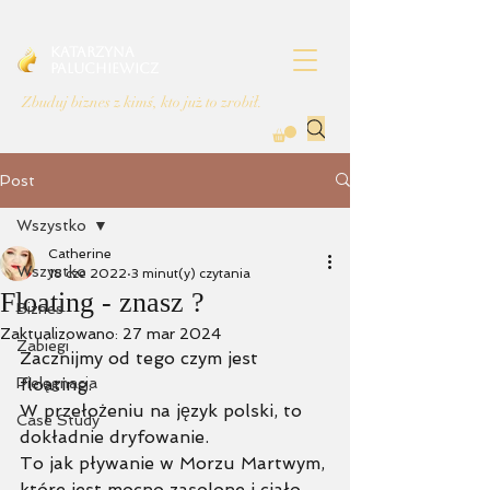
Katarzyna
Paluchiewicz
Zbuduj biznes z kimś, kto już to zrobił.
Post
Wszystko
Catherine
Wszystko
18 cze 2022
3 minut(y) czytania
Floating - znasz ?
Biznes
Zaktualizowano:
27 mar 2024
Zabiegi
Zacznijmy od tego czym jest 
Pielęgnacja
floating. 
W przełożeniu na język polski, to 
Case Study
dokładnie dryfowanie. 
To jak pływanie w Morzu Martwym, 
które jest mocno zasolone i ciało 