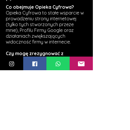
Co obejmuje Opieka Cyfrowa?
Opieka Cyfrowa to stałe wsparcie w
prowadzeniu strony internetowej
(tylko tych stworzonych przeze
mnie), Profilu Firmy Google oraz
działaniach zwiększających
widoczność firmy w internecie.
Czy mogę zrezygnować z
abonamentu?
Tak. Warunki współpracy są jasno
określone przed rozpoczęciem
współpracy.
Czy mogę przejść na wyższy
pakiet?
Tak. W każdej chwili możesz zmienić
pakiet na lepiej dopasowany do
potrzeb swojej firmy.
Czy aktualizujesz również stronę
internetową?