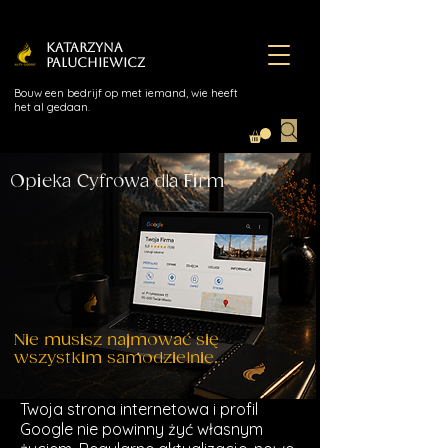
Katarzyna
Paluchiewicz
Bouw een bedrijf op met iemand, wie heeft
het al gedaan.
Opieka Cyfrowa dla Firm
Nie musisz najmować się
wszystkim samodzielnie.
Twoja strona internetowa i profil
Google nie powinny żyć własnym